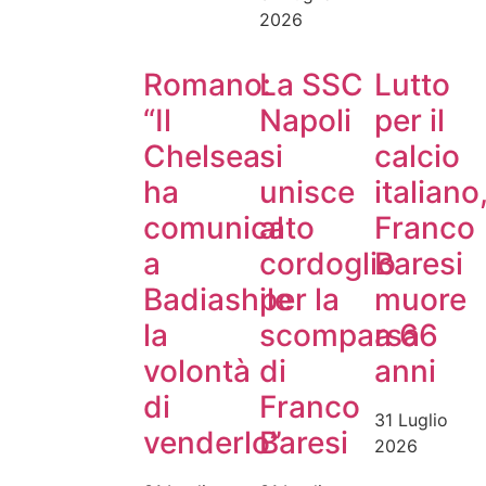
2026
Romano:
La SSC
Lutto
“Il
Napoli
per il
Chelsea
si
calcio
ha
unisce
italiano
comunicato
al
Franco
a
cordoglio
Baresi
Badiashile
per la
muore
la
scomparsa
a 66
volontà
di
anni
di
Franco
31 Luglio
venderlo”
Baresi
2026