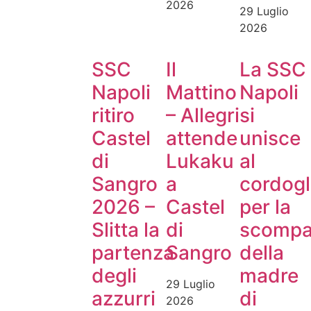
2026
29 Luglio
2026
SSC
Il
La SSC
Napoli
Mattino
Napoli
ritiro
– Allegri
si
Castel
attende
unisce
di
Lukaku
al
Sangro
a
cordogl
2026 –
Castel
per la
Slitta la
di
scompa
partenza
Sangro
della
degli
madre
29 Luglio
azzurri
di
2026