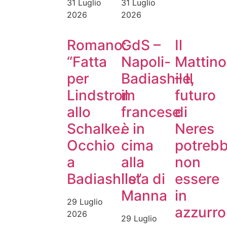
31 Luglio
31 Luglio
2026
2026
Romano:
GdS –
Il
“Fatta
Napoli-
Mattino
per
Badiashile,
– Il
Lindstrom
il
futuro
allo
francese
di
Schalke.
è in
Neres
Occhio
cima
potreb
a
alla
non
Badiashile”
lista di
essere
Manna
in
29 Luglio
azzurro
2026
29 Luglio