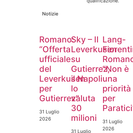
qualificazione.
Notizie
Romano:
Sky – Il
Lang-
“Offerta
Leverkusen
Fiorenti
ufficiale
su
Romano
del
Gutierrez,
“Non è
Leverkusen
il Napoli
una
per
lo
priorità
Gutierrez”
valuta
per
30
Paratici
31 Luglio
milioni
2026
31 Luglio
2026
31 Luglio