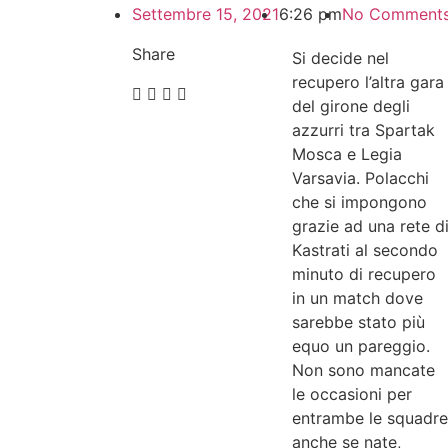
Settembre 15, 2021
6:26 pm
No Comment
Share
Si decide nel
recupero l’altra gara
del girone degli
azzurri tra Spartak
Mosca e Legia
Varsavia. Polacchi
che si impongono
grazie ad una rete d
Kastrati al secondo
minuto di recupero
in un match dove
sarebbe stato più
equo un pareggio.
Non sono mancate
le occasioni per
entrambe le squadre
anche se nate,