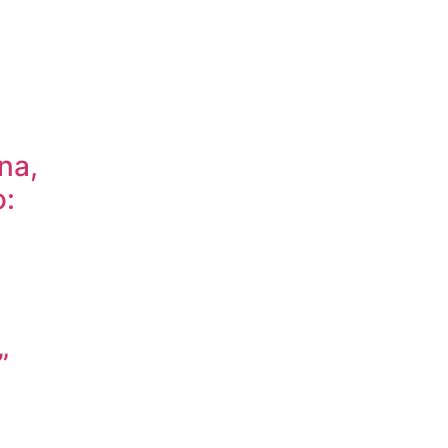
na,
:
”