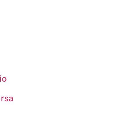
io
rsa