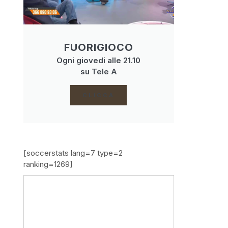
FUORIGIOCO
Ogni giovedi alle 21.10
su Tele A
CLICCA
[soccerstats lang=7 type=2
ranking=1269]