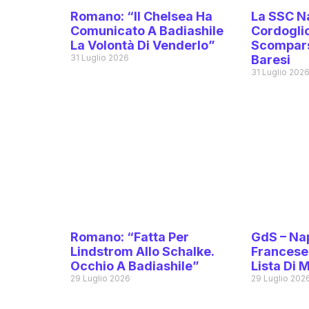
Romano: “Il Chelsea Ha
La SSC Na
Comunicato A Badiashile
Cordoglio
La Volontà Di Venderlo”
Scompars
31 Luglio 2026
Baresi
31 Luglio 202
Romano: “Fatta Per
GdS – Nap
Lindstrom Allo Schalke.
Francese 
Occhio A Badiashile”
Lista Di 
29 Luglio 2026
29 Luglio 202