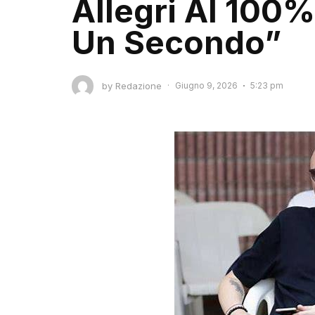
Allegri Al 100
Un Secondo”
by
Redazione
·
Giugno 9, 2026
5:23 pm