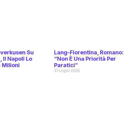
Leverkusen Su
Lang-Fiorentina, Romano:
 Il Napoli Lo
“Non È Una Priorità Per
 Milioni
Paratici”
6
31 Luglio 2026