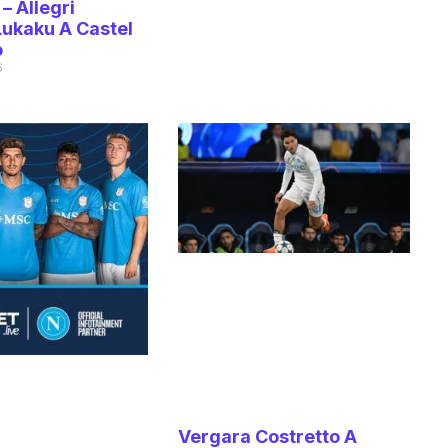
 – Allegri
Lukaku A Castel
o
6
Vergara Costretto A