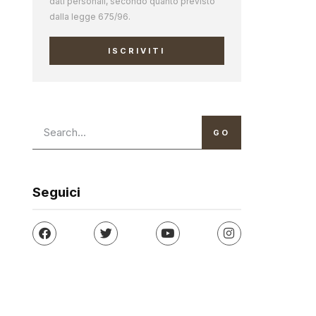
dati personali, secondo quanto previsto
dalla legge 675/96.
ISCRIVITI
GO
Seguici