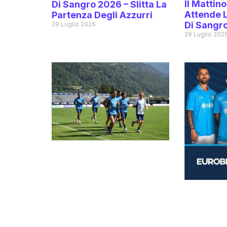
Il Mattino
Di Sangro 2026 – Slitta La
Attende 
Partenza Degli Azzurri
Di Sangr
29 Luglio 2026
29 Luglio 202