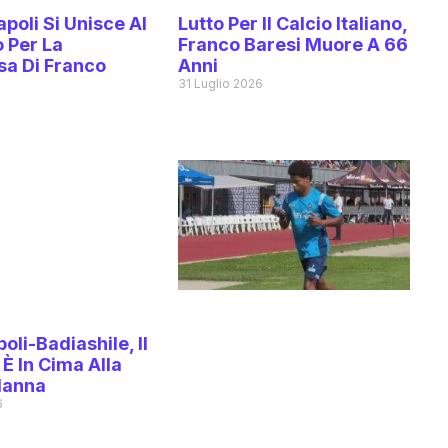
poli Si Unisce Al
Lutto Per Il Calcio Italiano,
 Per La
Franco Baresi Muore A 66
a Di Franco
Anni
31 Luglio 2026
6
oli-Badiashile, Il
È In Cima Alla
Manna
6