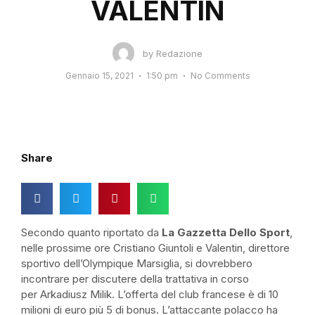
VALENTIN
by
Redazione
Gennaio 15, 2021
1:50 pm
No Comments
Share
Secondo quanto riportato
da
La
Gazzetta Dello Sport
,
nelle prossime ore Cristiano Giuntoli e Valentin, direttore
sportivo dell’
Olympique
Marsiglia, si dovrebbero
incontrare per discutere della trattativa in corso
per
Arkadiusz
Milik
. L’offerta del club francese è di 10
milioni di euro più 5 di bonus. L’attaccante polacco ha