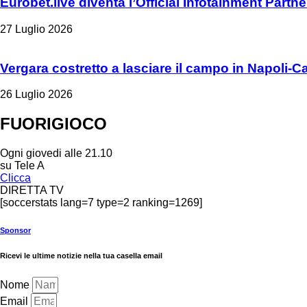
Eurobet.live diventa l’Official Infotainment Partn
27 Luglio 2026
Vergara costretto a lasciare il campo in Napoli-C
26 Luglio 2026
FUORIGIOCO
Ogni giovedi alle 21.10
su Tele A
Clicca
DIRETTA TV
[soccerstats lang=7 type=2 ranking=1269]
Sponsor
Ricevi le ultime notizie nella tua casella email
Nome
Email