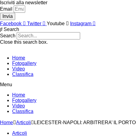
Vai
Iscriviti alla newsletter
al
Email
contenuto
Invia
Facebook
Twitter
Youtube
Instagram
Search
Search
Close this search box.
Home
Fotogallery
Video
Classifica
Menu
Home
Fotogallery
Video
Classifica
Home
Articoli
LEICESTER-NAPOLI: ARBITRERA’ IL POR
Articoli