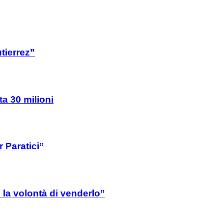
tierrez”
ta 30 milioni
 Paratici”
la volontà di venderlo”