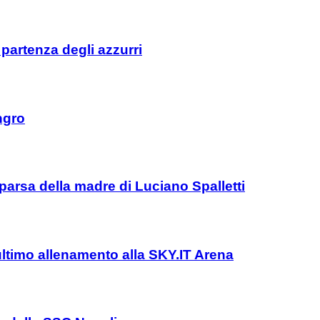
 partenza degli azzurri
ngro
parsa della madre di Luciano Spalletti
l’ultimo allenamento alla SKY.IT Arena