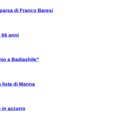
mparsa di Franco Baresi
a 66 anni
io a Badiashile”
a lista di Manna
e in azzurro