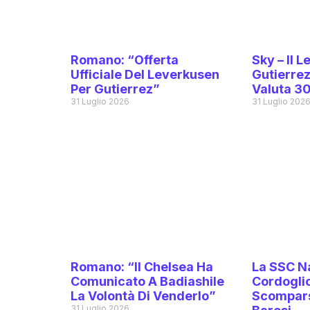
Romano: “Offerta
Sky – Il 
Ufficiale Del Leverkusen
Gutierrez,
Per Gutierrez”
Valuta 30
31 Luglio 2026
31 Luglio 202
Romano: “Il Chelsea Ha
La SSC Na
Comunicato A Badiashile
Cordoglio
La Volontà Di Venderlo”
Scompars
31 Luglio 2026