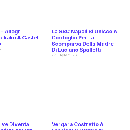
 – Allegri
La SSC Napoli Si Unisce Al
Lukaku A Castel
Cordoglio Per La
o
Scomparsa Della Madre
6
Di Luciano Spalletti
27 Luglio 2026
ive Diventa
Vergara Costretto A