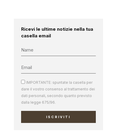
Ricevi le ultime notizie nella tua
casella email
IMPORTANTE: spuntate la casella per
dare il vostro consenso al trattamento dei
dati personali, secondo quanto previsto
dalla legge 675/96.
ISCRIVITI