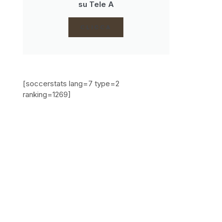
su Tele A
CLICCA
[soccerstats lang=7 type=2
ranking=1269]