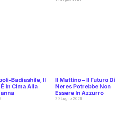
6
oli-Badiashile, Il
Il Mattino – Il Futuro Di
È In Cima Alla
Neres Potrebbe Non
Manna
Essere In Azzurro
6
29 Luglio 2026