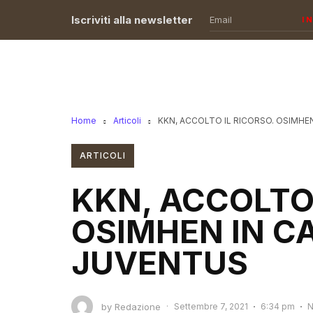
Iscriviti alla newsletter
I
Home
Articoli
KKN, ACCOLTO IL RICORSO. OSIMH
ARTICOLI
KKN, ACCOLTO 
OSIMHEN IN C
JUVENTUS
by
Redazione
·
Settembre 7, 2021
6:34 pm
N