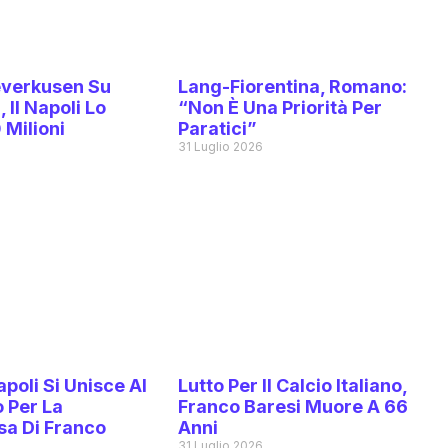
Leverkusen Su
Lang-Fiorentina, Romano:
 Il Napoli Lo
“Non È Una Priorità Per
 Milioni
Paratici”
6
31 Luglio 2026
poli Si Unisce Al
Lutto Per Il Calcio Italiano,
 Per La
Franco Baresi Muore A 66
a Di Franco
Anni
31 Luglio 2026