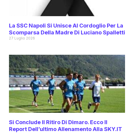
La SSC Napoli Si Unisce Al Cordoglio Per La
Scomparsa Della Madre Di Luciano Spalletti
27 Luglio 2026
Si Conclude Il Ritiro Di Dimaro. Ecco Il
Report Dell’ultimo Allenamento Alla SKY.IT