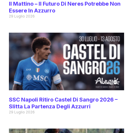
Il Mattino – Il Futuro Di Neres Potrebbe Non
Essere In Azzurro
29 Luglio 2026
SSC Napoli Ritiro Castel Di Sangro 2026 –
Slitta La Partenza Degli Azzurri
29 Luglio 2026