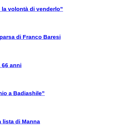
la volontà di venderlo”
mparsa di Franco Baresi
a 66 anni
io a Badiashile”
a lista di Manna