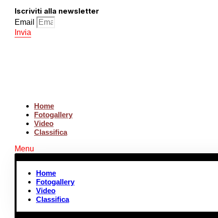
Vai
Iscriviti alla newsletter
al
contenuto
Email
Invia
Home
Fotogallery
Video
Classifica
Menu
Home
Fotogallery
Video
Classifica