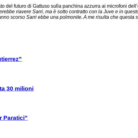
ato del futuro di Gattuso sulla panchina azzurra ai microfoni dell
cerebbe riavere
Sarri
, ma è sotto contratto con la Juve e in qu
’anno scorso
Sarri
ebbe una polmonite. A me risulta che questa s
tierrez”
ta 30 milioni
 Paratici”