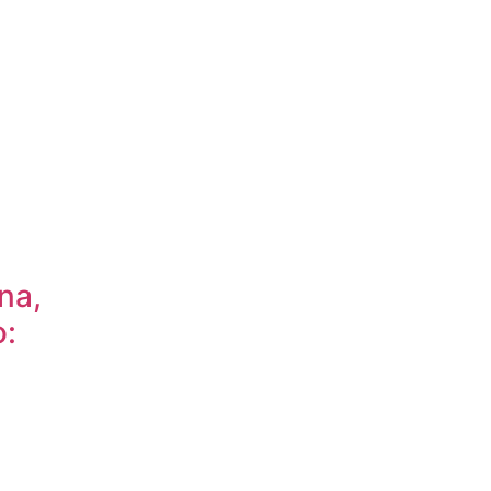
na,
: