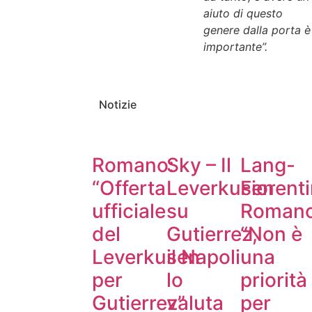
aiuto di questo
genere dalla porta è
importante”.
Notizie
Romano:
Sky – Il
Lang-
“Offerta
Leverkusen
Fiorenti
ufficiale
su
Romano
del
Gutierrez,
“Non è
Leverkusen
il Napoli
una
per
lo
priorità
Gutierrez”
valuta
per