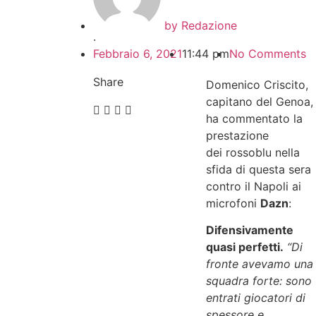
by
Redazione
·
Febbraio 6, 2021
11:44 pm
No Comments
Share
Domenico Criscito,
capitano del Genoa,
ha commentato la
prestazione
dei
rossoblu
nella
sfida di questa sera
contro il Napoli ai
microfoni
Dazn
:
Difensivamente
quasi perfetti.
“Di
fronte avevamo una
squadra forte: sono
entrati giocatori di
spessore e