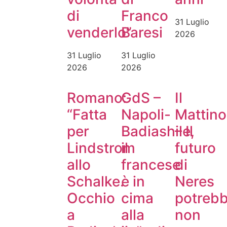
di
Franco
31 Luglio
venderlo”
Baresi
2026
31 Luglio
31 Luglio
2026
2026
Romano:
GdS –
Il
“Fatta
Napoli-
Mattino
per
Badiashile,
– Il
Lindstrom
il
futuro
allo
francese
di
Schalke.
è in
Neres
Occhio
cima
potreb
a
alla
non