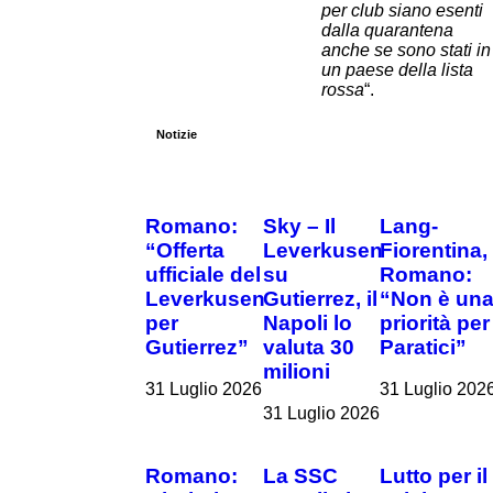
per club siano esenti
dalla quarantena
anche se sono stati in
un paese della lista
rossa
“.
Notizie
Romano:
Sky – Il
Lang-
“Offerta
Leverkusen
Fiorentina,
ufficiale del
su
Romano:
Leverkusen
Gutierrez, il
“Non è un
per
Napoli lo
priorità per
Gutierrez”
valuta 30
Paratici”
milioni
31 Luglio 2026
31 Luglio 202
31 Luglio 2026
Romano:
La SSC
Lutto per il