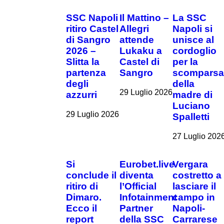
SSC Napoli
Il Mattino –
La SSC
ritiro Castel
Allegri
Napoli si
di Sangro
attende
unisce al
2026 –
Lukaku a
cordoglio
Slitta la
Castel di
per la
partenza
Sangro
scompars
degli
della
29 Luglio 2026
azzurri
madre di
Luciano
29 Luglio 2026
Spalletti
27 Luglio 202
Si
Eurobet.live
Vergara
conclude il
diventa
costretto a
ritiro di
l’Official
lasciare il
Dimaro.
Infotainment
campo in
Ecco il
Partner
Napoli-
report
della SSC
Carrarese