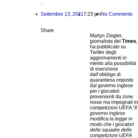
·
Settembre 13, 2021
7:23 pm
No Comments
Share
Martyn Ziegler,
giornalista del
Times
,
ha pubblicato su
Twitter degli
aggiornamenti in
merito alla possibilità
di esenzione
dall’obbligo di
quarantena imposto
dal governo inglese
per i giocatori
provenienti da zone
rosse ma impegnati in
competizioni UEFA “
Il
governo inglese
modifica la legge in
modo che i giocatori
delle squadre delle
competizioni UEFA