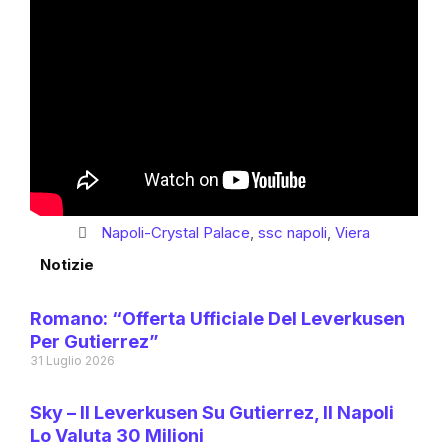
Napoli-Crystal Palace
,
ssc napoli
,
Viera
Notizie
Romano: “Offerta Ufficiale Del Leverkusen
Per Gutierrez”
31 Luglio 2026
Sky – Il Leverkusen Su Gutierrez, Il Napoli
Lo Valuta 30 Milioni