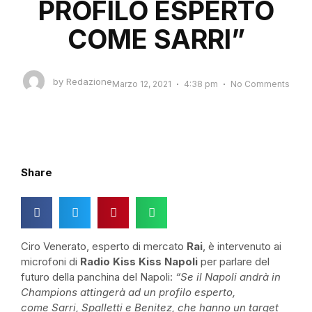
PROFILO ESPERTO
COME SARRI”
by
Redazione
Marzo 12, 2021
4:38 pm
No Comments
Share
Ciro Venerato, esperto di mercato
Rai
, è intervenuto ai
microfoni di
Radio Kiss
Kiss
Napoli
per parlare del
futuro della panchina del Napoli:
“Se il Napoli andrà in
Champions attingerà ad un profilo esperto,
come
Sarri
, Spalletti e Benitez, che hanno un target