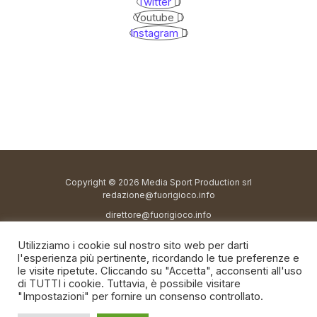
Twitter
Youtube
Instagram
Copyright © 2026 Media Sport Production srl
redazione@fuorigioco.info
direttore@fuorigioco.info
Privacy Policy
Utilizziamo i cookie sul nostro sito web per darti
Cookie policy
l'esperienza più pertinente, ricordando le tue preferenze e
le visite ripetute. Cliccando su "Accetta", acconsenti all'uso
di TUTTI i cookie. Tuttavia, è possibile visitare
"Impostazioni" per fornire un consenso controllato.