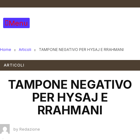
Vai
al
contenuto
Menu
Home
Articoli
TAMPONE NEGATIVO PER HYSAJ E RRAHMANI
ARTICOLI
TAMPONE NEGATIVO
PER HYSAJ E
RRAHMANI
by
Redazione
·