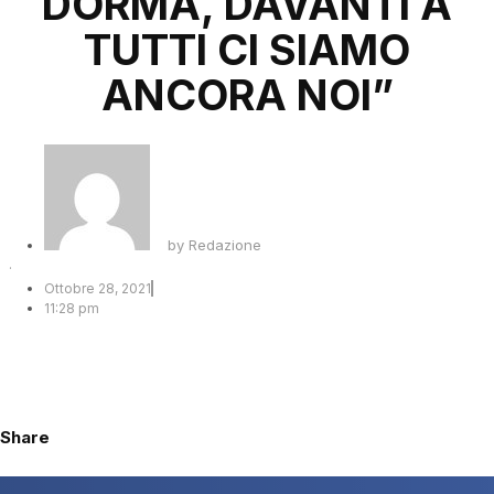
DORMA, DAVANTI A
TUTTI CI SIAMO
ANCORA NOI”
by
Redazione
·
Ottobre 28, 2021
11:28 pm
Share