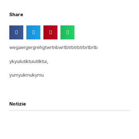
Share
wegaergergrehgtwrtnbwrtbtrbtrbtrbrtbrtb
ykyuilutiktuiutilktui,
yumyukmukymu
Notizie