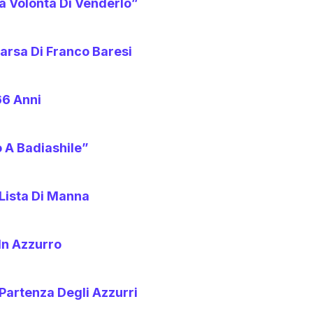
a Volontà Di Venderlo”
arsa Di Franco Baresi
66 Anni
 A Badiashile”
 Lista Di Manna
 In Azzurro
 Partenza Degli Azzurri