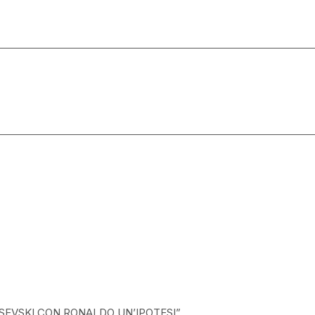
USEVSKI CON RONALDO UN’IPOTESI”