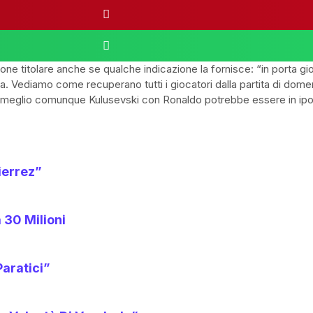
ione titolare anche se qualche indicazione la fornisce: “in porta g
. Vediamo come recuperano tutti i giocatori dalla partita di dom
rà meglio comunque Kulusevski con Ronaldo potrebbe essere in ipo
ierrez”
a 30 Milioni
Paratici”