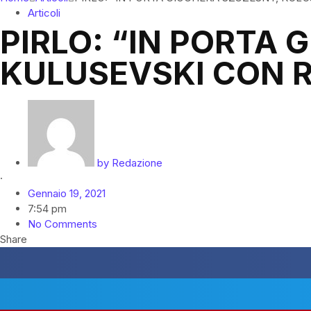
Articoli
PIRLO: “IN PORTA
KULUSEVSKI CON R
by
Redazione
·
Gennaio 19, 2021
7:54 pm
No Comments
Share