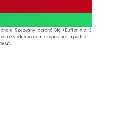
iocherà
Szczęsny
perché Gigi (Buffon n.d.r.)
enica e vedremo come impostare la partita.
tesi”.