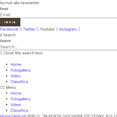
Vai
Iscriviti alla newsletter
al
Email
contenuto
INVIA
Facebook
Twitter
Youtube
Instagram
Search
Search
Close this search box.
Home
Fotogallery
Video
Classifica
Menu
Home
Fotogallery
Video
Classifica
Home
Articoli
PIRLO: “IN PORTA GIOCHERÀ SZCZESNY, KUL