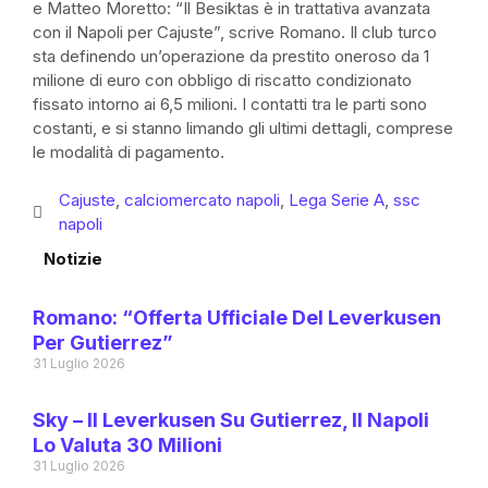
e Matteo Moretto: “Il Besiktas è in trattativa avanzata
con il Napoli per Cajuste”, scrive Romano. Il club turco
sta definendo un’operazione da prestito oneroso da 1
milione di euro con obbligo di riscatto condizionato
fissato intorno ai 6,5 milioni. I contatti tra le parti sono
costanti, e si stanno limando gli ultimi dettagli, comprese
le modalità di pagamento.
Cajuste
,
calciomercato napoli
,
Lega Serie A
,
ssc
napoli
Notizie
Romano: “Offerta Ufficiale Del Leverkusen
Per Gutierrez”
31 Luglio 2026
Sky – Il Leverkusen Su Gutierrez, Il Napoli
Lo Valuta 30 Milioni
31 Luglio 2026