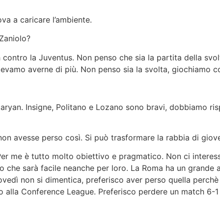
va a caricare l’ambiente.
Zaniolo?
ch contro la Juventus. Non penso che sia la partita della s
otevamo averne di più. Non penso sia la svolta, giochiamo 
ryan. Insigne, Politano e Lozano sono bravi, dobbiamo rispet
non avesse perso così. Si può trasformare la rabbia di gio
er me è tutto molto obiettivo e pragmatico. Non ci interes
o che sarà facile neanche per loro. La Roma ha un grande a
iovedì non si dimentica, preferisco aver perso quella perch
o alla Conference League. Preferisco perdere un match 6-1 