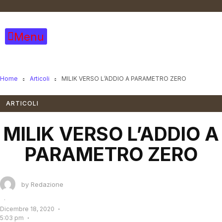
Vai
al
contenuto
Menu
Home
Articoli
MILIK VERSO L’ADDIO A PARAMETRO ZERO
ARTICOLI
MILIK VERSO L’ADDIO A
PARAMETRO ZERO
by
Redazione
·
Dicembre 18, 2020
5:03 pm