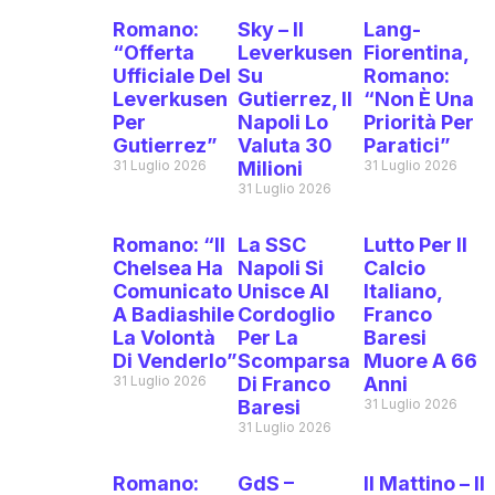
Romano:
Sky – Il
Lang-
“Offerta
Leverkusen
Fiorentina,
Ufficiale Del
Su
Romano:
Leverkusen
Gutierrez, Il
“Non È Una
Per
Napoli Lo
Priorità Per
Gutierrez”
Valuta 30
Paratici”
31 Luglio 2026
Milioni
31 Luglio 2026
31 Luglio 2026
Romano: “Il
La SSC
Lutto Per Il
Chelsea Ha
Napoli Si
Calcio
Comunicato
Unisce Al
Italiano,
A Badiashile
Cordoglio
Franco
La Volontà
Per La
Baresi
Di Venderlo”
Scomparsa
Muore A 66
31 Luglio 2026
Di Franco
Anni
Baresi
31 Luglio 2026
31 Luglio 2026
Romano:
GdS –
Il Mattino – Il