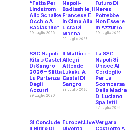
“Fatta Per
Napoli-
Futuro Di
Lindstrom
Badiashile, Il
Neres
Allo Schalke.
Francese È
Potrebbe
Occhio A
In Cima Alla
Non Essere
Badiashile”
Lista Di
In Azzurro
29 Luglio 2026
Manna
29 Luglio 2026
29 Luglio 2026
SSC Napoli
Il Mattino –
La SSC
Ritiro Castel
Allegri
Napoli Si
Di Sangro
Attende
Unisce Al
2026 – Slitta
Lukaku A
Cordoglio
La Partenza
Castel Di
Per La
Degli
Sangro
Scomparsa
Azzurri
29 Luglio 2026
Della Madre
29 Luglio 2026
Di Luciano
Spalletti
27 Luglio 2026
Si Conclude
Eurobet.live
Vergara
Il Ritiro Di
Diventa
Costretto A