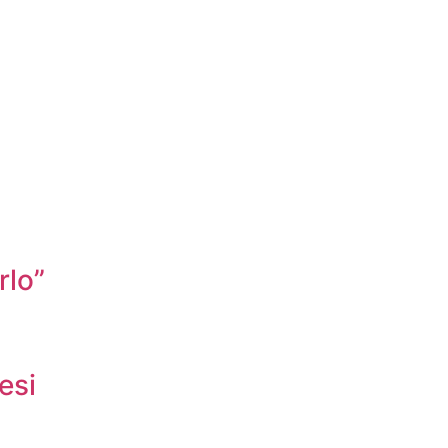
rlo”
esi