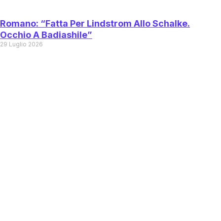
Romano: “Fatta Per Lindstrom Allo Schalke.
Occhio A Badiashile”
29 Luglio 2026