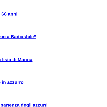
a 66 anni
io a Badiashile”
a lista di Manna
e in azzurro
 partenza degli azzurri