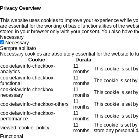
Privacy Overview
This website uses cookies to improve your experience while you
are essential for the working of basic functionalities of the we
stored in your browser only with your consent. You also have th
Necessary
Necessary
Sempre abilitato
Necessary cookies are absolutely essential for the website to f
Cookie
Durata
cookielawinfo-checkbox-
11
This cookie is set b
analytics
months
cookielawinfo-checkbox-
11
The cookie is set by
functional
months
cookielawinfo-checkbox-
11
This cookie is set b
necessary
months
11
cookielawinfo-checkbox-others
This cookie is set b
months
cookielawinfo-checkbox-
11
This cookie is set b
performance
months
11
The cookie is set by
viewed_cookie_policy
months
store any personal d
Functional