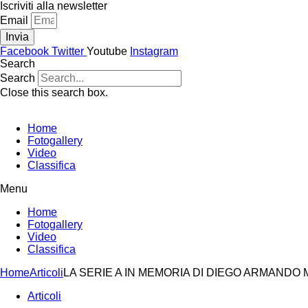
Vai
Iscriviti alla newsletter
al
Email
contenuto
Invia
Facebook
Twitter
Youtube
Instagram
Search
Search
Close this search box.
Home
Fotogallery
Video
Classifica
Menu
Home
Fotogallery
Video
Classifica
Home
Articoli
LA SERIE A IN MEMORIA DI DIEGO ARMAND
Articoli