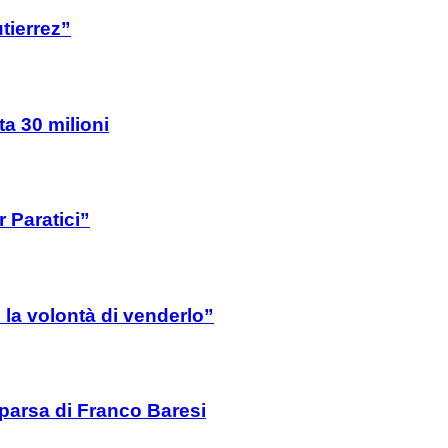
tierrez”
ta 30 milioni
 Paratici”
la volontà di venderlo”
mparsa di Franco Baresi