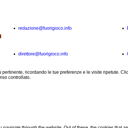
redazione@fuorigioco.info
l
direttore@fuorigioco.info
ù pertinente, ricordando le tue preferenze e le visite ripetute. C
nso controllato.
 navigate through the website. Out of these, the cookies that a