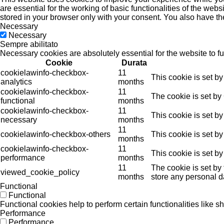
are essential for the working of basic functionalities of the we
stored in your browser only with your consent. You also have th
Necessary
Necessary
Sempre abilitato
Necessary cookies are absolutely essential for the website to f
Cookie
Durata
cookielawinfo-checkbox-
11
This cookie is set b
analytics
months
cookielawinfo-checkbox-
11
The cookie is set by
functional
months
cookielawinfo-checkbox-
11
This cookie is set b
necessary
months
11
cookielawinfo-checkbox-others
This cookie is set b
months
cookielawinfo-checkbox-
11
This cookie is set b
performance
months
11
The cookie is set by
viewed_cookie_policy
months
store any personal d
Functional
Functional
Functional cookies help to perform certain functionalities like s
Performance
Performance