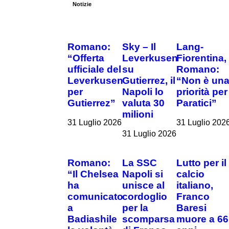
Notizie
Romano:
Sky – Il
Lang-
“Offerta
Leverkusen
Fiorentina,
ufficiale del
su
Romano:
Leverkusen
Gutierrez, il
“Non è un
per
Napoli lo
priorità per
Gutierrez”
valuta 30
Paratici”
milioni
31 Luglio 2026
31 Luglio 202
31 Luglio 2026
Romano:
La SSC
Lutto per il
“Il Chelsea
Napoli si
calcio
ha
unisce al
italiano,
comunicato
cordoglio
Franco
a
per la
Baresi
Badiashile
scomparsa
muore a 66