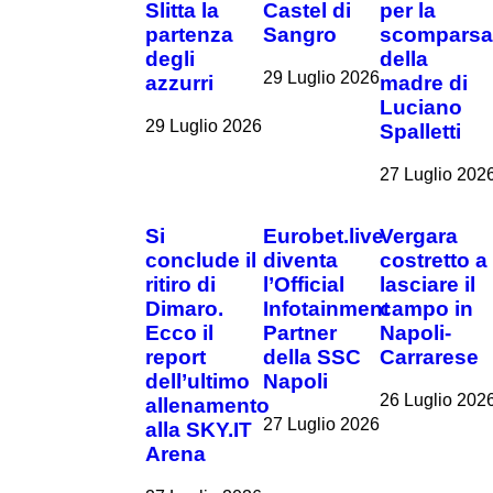
Slitta la
Castel di
per la
partenza
Sangro
scompars
degli
della
29 Luglio 2026
azzurri
madre di
Luciano
29 Luglio 2026
Spalletti
27 Luglio 202
Si
Eurobet.live
Vergara
conclude il
diventa
costretto a
ritiro di
l’Official
lasciare il
Dimaro.
Infotainment
campo in
Ecco il
Partner
Napoli-
report
della SSC
Carrarese
dell’ultimo
Napoli
26 Luglio 202
allenamento
27 Luglio 2026
alla SKY.IT
Arena