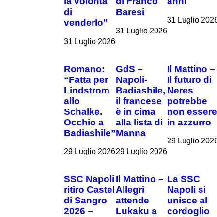
la volontà
di Franco
anni
di
Baresi
31 Luglio 202
venderlo”
31 Luglio 2026
31 Luglio 2026
Romano:
GdS –
Il Mattino –
“Fatta per
Napoli-
Il futuro di
Lindstrom
Badiashile,
Neres
allo
il francese
potrebbe
Schalke.
è in cima
non esser
Occhio a
alla lista di
in azzurro
Badiashile”
Manna
29 Luglio 202
29 Luglio 2026
29 Luglio 2026
SSC Napoli
Il Mattino –
La SSC
ritiro Castel
Allegri
Napoli si
di Sangro
attende
unisce al
2026 –
Lukaku a
cordoglio