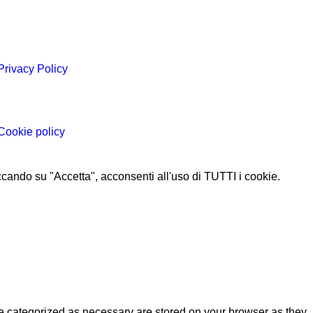
Privacy Policy
Cookie policy
liccando su "Accetta", acconsenti all'uso di TUTTI i cookie.
re categorized as necessary are stored on your browser as they