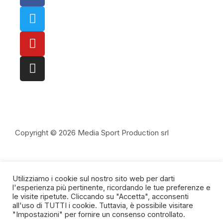
Copyright © 2026 Media Sport Production srl
redazione@fuorigioco.info
Utilizziamo i cookie sul nostro sito web per darti
direttore@fuorigioco.info
l'esperienza più pertinente, ricordando le tue preferenze e
le visite ripetute. Cliccando su "Accetta", acconsenti
all'uso di TUTTI i cookie. Tuttavia, è possibile visitare
"Impostazioni" per fornire un consenso controllato.