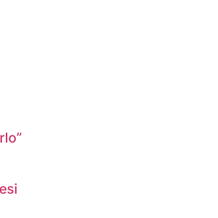
rlo”
esi