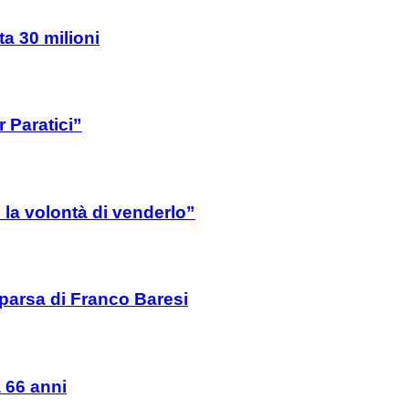
ta 30 milioni
 Paratici”
la volontà di venderlo”
mparsa di Franco Baresi
a 66 anni