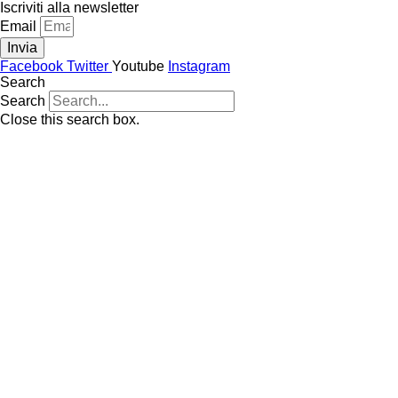
Vai
Iscriviti alla newsletter
al
Email
contenuto
Invia
Facebook
Twitter
Youtube
Instagram
Search
Search
Close this search box.