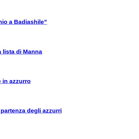
io a Badiashile”
a lista di Manna
e in azzurro
 partenza degli azzurri