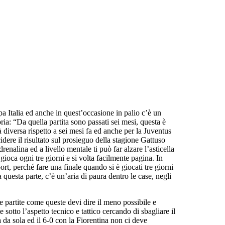
ppa Italia ed anche in quest’occasione in palio c’è un
oria: “Da quella partita sono passati sei mesi, questa è
 diversa rispetto a sei mesi fa ed anche per la Juventus
dere il risultato sul prosieguo della stagione Gattuso
renalina ed a livello mentale ti può far alzare l’asticella
gioca ogni tre giorni e si volta facilmente pagina. In
rt, perché fare una finale quando si è giocati tre giorni
questa parte, c’è un’aria di paura dentro le case, negli
e partite come queste devi dire il meno possibile e
sotto l’aspetto tecnico e tattico cercando di sbagliare il
 da sola ed il 6-0 con la Fiorentina non ci deve