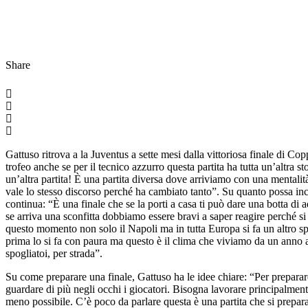
Share
Gattuso ritrova a la Juventus a sette mesi dalla vittoriosa finale di Co
trofeo anche se per il tecnico azzurro questa partita ha tutta un’altra st
un’altra partita! È una partita diversa dove arriviamo con una mentalità
vale lo stesso discorso perché ha cambiato tanto”. Su quanto possa inci
continua: “È una finale che se la porti a casa ti può dare una botta di ad
se arriva una sconfitta dobbiamo essere bravi a saper reagire perché si 
questo momento non solo il Napoli ma in tutta Europa si fa un altro spo
prima lo si fa con paura ma questo è il clima che viviamo da un anno a 
spogliatoi, per strada”.
Su come preparare una finale, Gattuso ha le idee chiare: “Per preparar
guardare di più negli occhi i giocatori. Bisogna lavorare principalmente 
meno possibile. C’è poco da parlare questa è una partita che si prepara