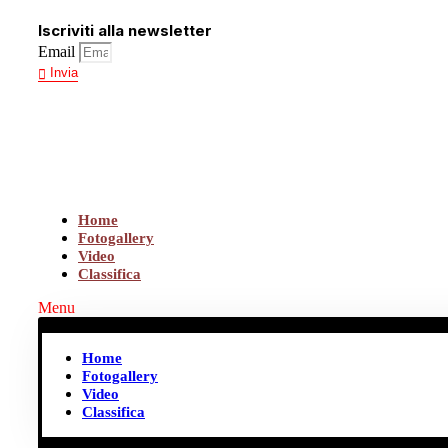
Vai
Iscriviti alla newsletter
al
contenuto
Email
Invia
Home
Fotogallery
Video
Classifica
Menu
Home
Fotogallery
Video
Classifica