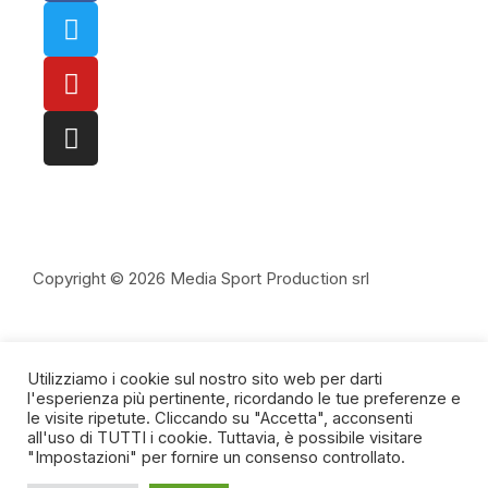
Copyright © 2026 Media Sport Production srl
redazione@fuorigioco.info
Utilizziamo i cookie sul nostro sito web per darti
direttore@fuorigioco.info
l'esperienza più pertinente, ricordando le tue preferenze e
le visite ripetute. Cliccando su "Accetta", acconsenti
all'uso di TUTTI i cookie. Tuttavia, è possibile visitare
"Impostazioni" per fornire un consenso controllato.
Privacy Policy