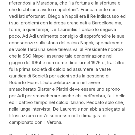
riferendosi a Maradona, che “la fortuna e la sfortuna è
che lo abbiano avuto i napoletani”. Francamente non
vedi lati sfortunati, Diego a Napoli era il Re indiscusso ed
i suoi problemi con la droga erano nati a Barcellona ma,
forse, a quei tempi, De Laurentiis il calcio lo seguiva
poco. Ad Adl umilmente consiglio di approfondire le sue
conoscenze sulla storia del calcio Napoli, specialmente
se vuole farci una serie televisiva: al Presidente ricordo
che la SSC Napoli assunse tale denominazione nel
giugno del 1964 e non come dice lui nel 1926 e, tra l’altro,
fu la prima società di calcio ad assumere la veste
giuridica di Società per azioni sotta la gestione di
Roberto Fiore. L’autocelebrazione nell’avere
smascherato Blatter e Platini deve essere uno sprono
per Adl per smascherare anche chi, nell’ombra, fa il bello
ed il cattivo tempo nel calcio italiano. Peccato solo che,
nella lunga intervista, De Laurentiis non abbia spiegato ai
tifosi azzurro cos’è successo nell’ultima gara di
campionato con il Verona.