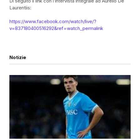
Di seguito il link con l’intervista integrale ad Aurelio De
Laurentiis:
https://www.facebook.com/watch/live/?
v=837180400516292&ref=watch_permalink
Notizie