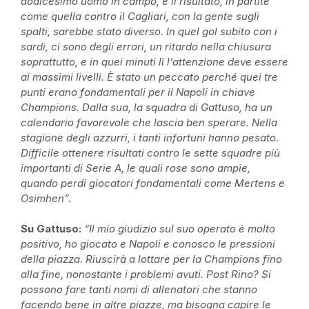
dodicesimo uomo in campo, e il risultato, in partite
come quella contro il Cagliari, con la gente sugli
spalti, sarebbe stato diverso. In quel gol subito con i
sardi, ci sono degli errori, un ritardo nella chiusura
soprattutto, e in quei minuti lì l’attenzione deve essere
ai massimi livelli. È stato un peccato perché quei tre
punti erano fondamentali per il Napoli in chiave
Champions. Dalla sua, la squadra di Gattuso, ha un
calendario favorevole che lascia ben sperare. Nella
stagione degli azzurri, i tanti infortuni hanno pesato.
Difficile ottenere risultati contro le sette squadre più
importanti di Serie A, le quali rose sono ampie,
quando perdi giocatori fondamentali come Mertens e
Osimhen”.
Su Gattuso:
“Il mio giudizio sul suo operato è molto
positivo, ho giocato e Napoli e conosco le pressioni
della piazza. Riuscirà a lottare per la Champions fino
alla fine, nonostante i problemi avuti. Post Rino? Si
possono fare tanti nomi di allenatori che stanno
facendo bene in altre piazze, ma bisogna capire le