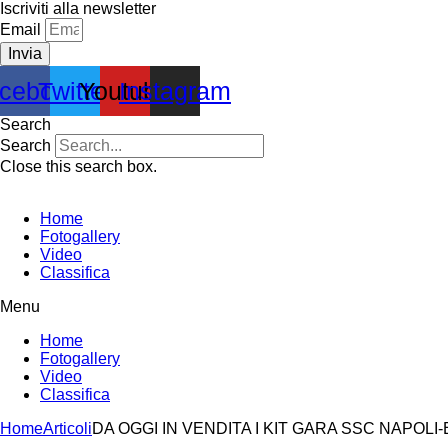
Vai
Iscriviti alla newsletter
al
Email
contenuto
Invia
cebook
Twitter
Youtube
Instagram
Search
Search
Close this search box.
Home
Fotogallery
Video
Classifica
Menu
Home
Fotogallery
Video
Classifica
Home
Articoli
DA OGGI IN VENDITA I KIT GARA SSC NAPOL