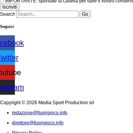
IMPORTANTE: spuntate la casella per dare il vostro consenso 
Iscriviti
Search
Go
Seguici
cebook
witter
outube
stagram
Copyright © 2026 Media Sport Production srl
redazione@fuorigioco.info
direttore@fuorigioco.info
Privacy Policy