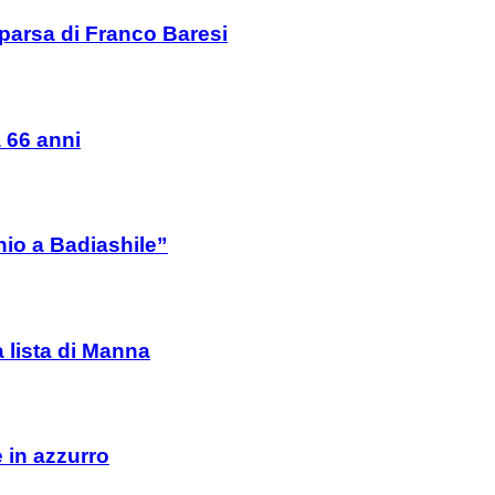
mparsa di Franco Baresi
a 66 anni
io a Badiashile”
a lista di Manna
e in azzurro