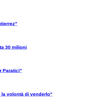
tierrez”
ta 30 milioni
 Paratici”
la volontà di venderlo”