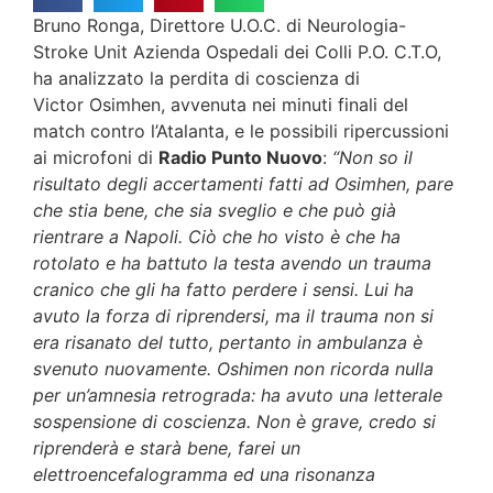
Bruno Ronga, Direttore U.O.C. di Neurologia-
Stroke Unit Azienda Ospedali dei Colli P.O. C.T.O,
ha analizzato la perdita di coscienza di
Victor
Osimhen
, avvenuta nei minuti finali del
match contro l’Atalanta, e le possibili ripercussioni
ai microfoni di
Radio Punto Nuovo
:
“
Non so il
risultato degli accertamenti fatti ad
Osimhen
, pare
che stia bene, che sia sveglio e che può già
rientrare a Napoli. Ciò che ho visto è che ha
rotolato e ha battuto la testa avendo un trauma
cranico che gli ha fatto perdere i sensi. Lui ha
avuto la forza di riprendersi, ma il trauma non si
era risanato del tutto, pertanto in ambulanza è
svenuto nuovamente.
Oshimen
non ricorda nulla
per un’amnesia retrograda: ha avuto una letterale
sospensione di coscienza. Non è grave, credo si
riprenderà e starà bene, farei un
elettroencefalogramma ed una risonanza