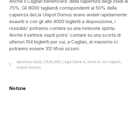
Anche il Cagliari beneficera’ della riapertura degli stadi al
75%. Gli 8000 tagliandi corrispondenti al 50% della
capienza deLla Unipol Domus erano andati rapidamente
esauriti e con gli altri 4000 biglietti a disposizione, i
rossublu’ potranno contare su una notevole spinta.
Anche il settore ospiti potra’ contare su una scorta di
ulteriori 104 biglietti per cui, a Cagliari, al massimo ci
potranno essere 312 tifosi azzurri.
Apertura stadi
,
CAGLIARI
,
Lega Serie A
,
Serie A
,
ssc napoli
,
unipol domus
Notizie