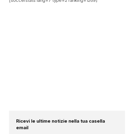
[soccerstats lang=7 type=2 ranking=1269]
Ricevi le ultime notizie nella tua casella
email