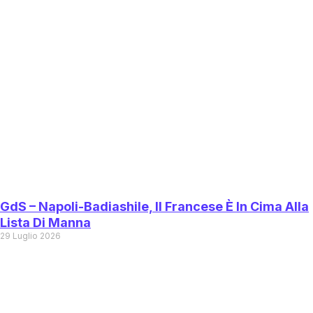
GdS – Napoli-Badiashile, Il Francese È In Cima Alla
Lista Di Manna
29 Luglio 2026