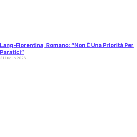
Lang-Fiorentina, Romano: “Non È Una Priorità Per
Paratici”
31 Luglio 2026