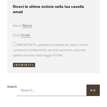
Ricevi le ultime notizie nella tua casella
email
Nome
Email
IMPORTANTE: spuntate la casella per dare il vostro
consenso al trattamento dei dati personali, secondo
quanto previsto dalla legge 675/96.
ISCRIVITI
Search
GO