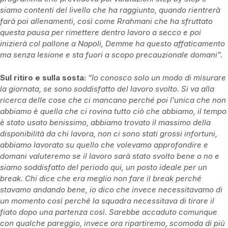
siamo contenti del livello che ha raggiunto, quando rientrerà
farà poi allenamenti, così come Rrahmani che ha sfruttato
questa pausa per rimettere dentro lavoro a secco e poi
inizierà col pallone a Napoli, Demme ha questo affaticamento
ma senza lesione e sta fuori a scopo precauzionale domani”.
Sul ritiro e sulla sosta:
“Io conosco solo un modo di misurare
la giornata, se sono soddisfatto del lavoro svolto. Si va alla
ricerca delle cose che ci mancano perché poi l’unica che non
abbiamo è quella che ci rovina tutto ciò che abbiamo, il tempo
è stato usato benissimo, abbiamo trovato il massimo della
disponibilità da chi lavora, non ci sono stati grossi infortuni,
abbiamo lavorato su quello che volevamo approfondire e
domani valuteremo se il lavoro sarà stato svolto bene o no e
siamo soddisfatto del periodo qui, un posto ideale per un
break. Chi dice che era meglio non fare il break perché
stavamo andando bene, io dico che invece necessitavamo di
un momento così perché la squadra necessitava di tirare il
fiato dopo una partenza così. Sarebbe accaduto comunque
con qualche pareggio, invece ora ripartiremo, scomoda di più