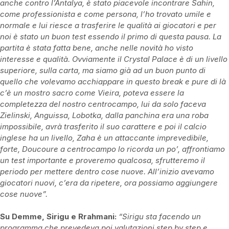
anche contro l’Antalya, è stato piacevole incontrare Sahin,
come professionista e come persona, l’ho trovato umile e
normale e lui riesce a trasferire le qualità ai giocatori e per
noi è stato un buon test essendo il primo di questa pausa. La
partita è stata fatta bene, anche nelle novità ho visto
interesse e qualità. Ovviamente il Crystal Palace è di un livello
superiore, sulla carta, ma siamo già ad un buon punto di
quello che volevamo acchiappare in questo break e pure di là
c’è un mostro sacro come Vieira, poteva essere la
completezza del nostro centrocampo, lui da solo faceva
Zielinski, Anguissa, Lobotka, dalla panchina era una roba
impossibile, avrà trasferito il suo carattere e poi il calcio
inglese ha un livello, Zaha è un attaccante imprevedibile,
forte, Doucoure a centrocampo lo ricorda un po’, affrontiamo
un test importante e proveremo qualcosa, sfrutteremo il
periodo per mettere dentro cose nuove. All’inizio avevamo
giocatori nuovi, c’era da ripetere, ora possiamo aggiungere
cose nuove”.
Su Demme, Sirigu e Rrahmani:
“Sirigu sta facendo un
programma che prevedeva poi valutazioni step by step e