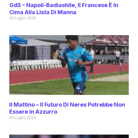
GdS – Napoli-Badiashile, Il Francese È In
Cima Alla Lista Di Manna
29 Luglio 2026
Il Mattino – Il Futuro Di Neres Potrebbe Non
Essere In Azzurro
29 Luglio 2026