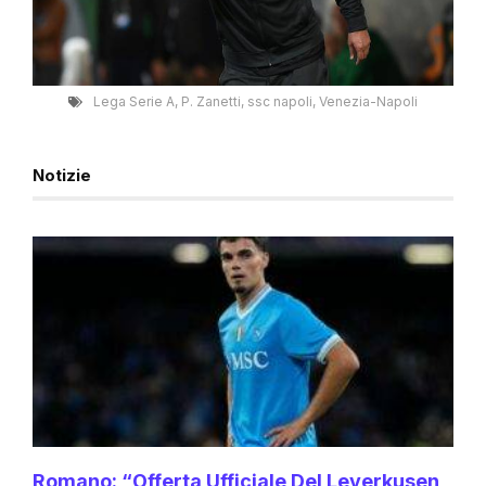
Lega Serie A
,
P. Zanetti
,
ssc napoli
,
Venezia-Napoli
Notizie
Romano: “Offerta Ufficiale Del Leverkusen