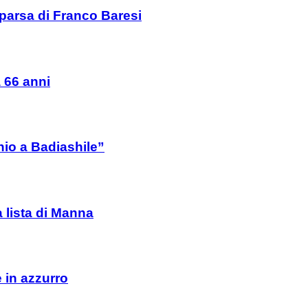
mparsa di Franco Baresi
a 66 anni
io a Badiashile”
a lista di Manna
e in azzurro