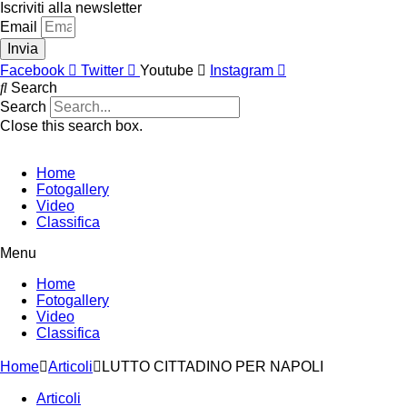
Vai
Iscriviti alla newsletter
al
Email
contenuto
Invia
Facebook
Twitter
Youtube
Instagram
Search
Search
Close this search box.
Home
Fotogallery
Video
Classifica
Menu
Home
Fotogallery
Video
Classifica
Home
Articoli
LUTTO CITTADINO PER NAPOLI
Articoli