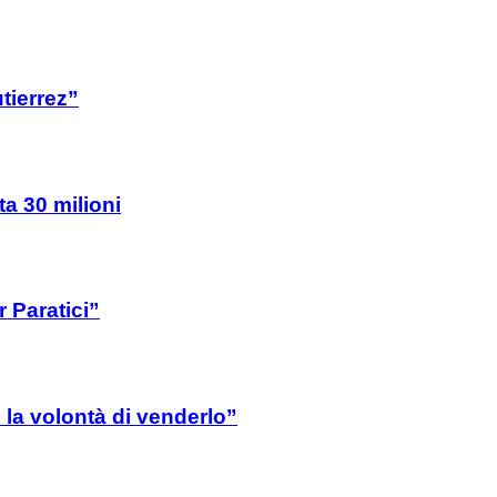
tierrez”
ta 30 milioni
 Paratici”
la volontà di venderlo”