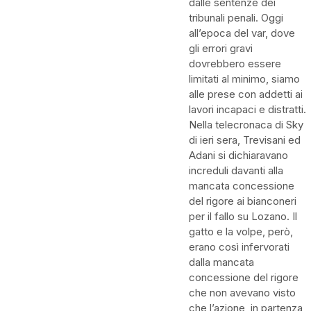
dalle sentenze dei
tribunali penali. Oggi
all’epoca del var, dove
gli errori gravi
dovrebbero essere
limitati al minimo, siamo
alle prese con addetti ai
lavori incapaci e distratti.
Nella telecronaca di Sky
di ieri sera, Trevisani ed
Adani si dichiaravano
increduli davanti alla
mancata concessione
del rigore ai bianconeri
per il fallo su Lozano. Il
gatto e la volpe, però,
erano così infervorati
dalla mancata
concessione del rigore
che non avevano visto
che l’azione, in partenza,