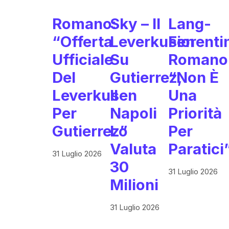
Romano:
Sky – Il
Lang-
“Offerta
Leverkusen
Fiorenti
Ufficiale
Su
Romano
Del
Gutierrez,
“Non È
Leverkusen
Il
Una
Per
Napoli
Priorità
Gutierrez”
Lo
Per
Valuta
Paratici
31 Luglio 2026
30
31 Luglio 2026
Milioni
31 Luglio 2026