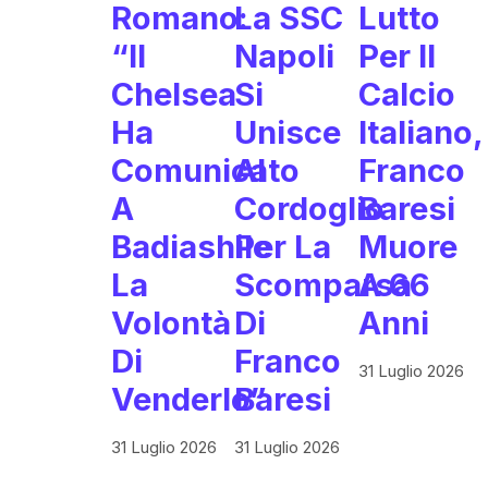
Romano:
La SSC
Lutto
“Il
Napoli
Per Il
Chelsea
Si
Calcio
Ha
Unisce
Italiano,
Comunicato
Al
Franco
A
Cordoglio
Baresi
Badiashile
Per La
Muore
La
Scomparsa
A 66
Volontà
Di
Anni
Di
Franco
31 Luglio 2026
Venderlo”
Baresi
31 Luglio 2026
31 Luglio 2026