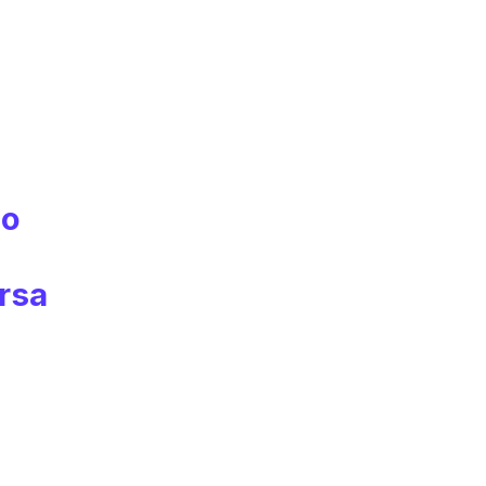
io
rsa