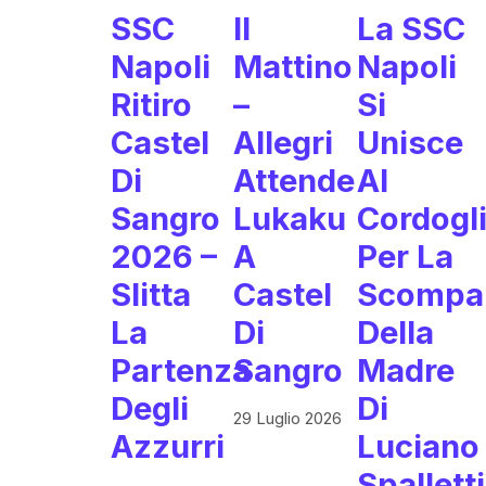
SSC
Il
La SSC
Napoli
Mattino
Napoli
Ritiro
–
Si
Castel
Allegri
Unisce
Di
Attende
Al
Sangro
Lukaku
Cordogl
2026 –
A
Per La
Slitta
Castel
Scompa
La
Di
Della
Partenza
Sangro
Madre
Degli
Di
29 Luglio 2026
Azzurri
Luciano
Spalletti