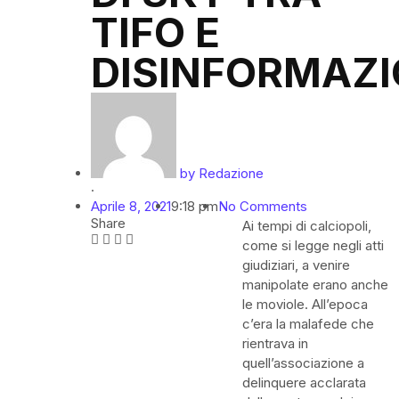
TIFO E
DISINFORMAZ
by
Redazione
·
Aprile 8, 2021
9:18 pm
No Comments
Share
Ai tempi di calciopoli,
come si legge negli atti
giudiziari, a venire
manipolate erano anche
le moviole. All’epoca
c’era la malafede che
rientrava in
quell’associazione a
delinquere acclarata