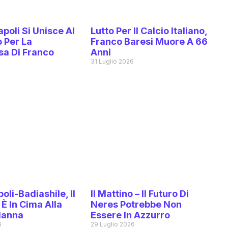
poli Si Unisce Al
Lutto Per Il Calcio Italiano,
 Per La
Franco Baresi Muore A 66
a Di Franco
Anni
31 Luglio 2026
6
oli-Badiashile, Il
Il Mattino – Il Futuro Di
È In Cima Alla
Neres Potrebbe Non
Manna
Essere In Azzurro
6
29 Luglio 2026