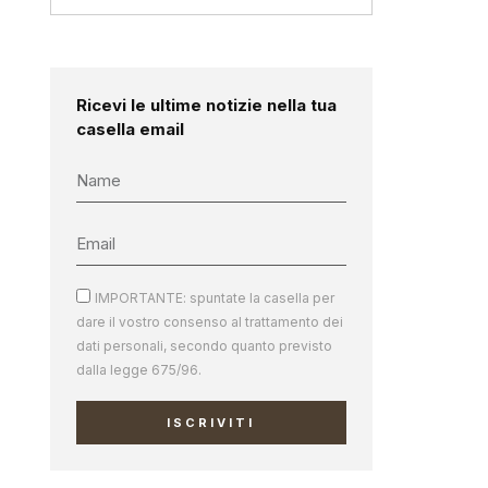
Ricevi le ultime notizie nella tua
casella email
IMPORTANTE: spuntate la casella per
dare il vostro consenso al trattamento dei
dati personali, secondo quanto previsto
dalla legge 675/96.
ISCRIVITI