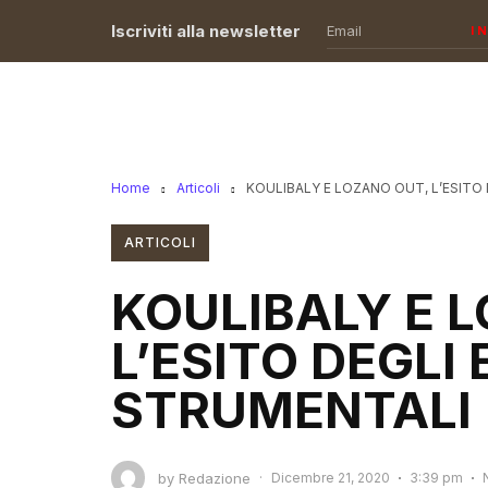
Iscriviti alla newsletter
I
Home
Articoli
KOULIBALY E LOZANO OUT, L’ESITO
ARTICOLI
KOULIBALY E 
L’ESITO DEGLI
STRUMENTALI
by
Redazione
·
Dicembre 21, 2020
3:39 pm