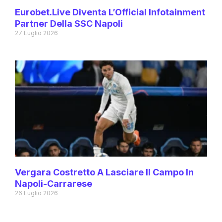
Eurobet.live Diventa L’Official Infotainment
Partner Della SSC Napoli
27 Luglio 2026
Vergara Costretto A Lasciare Il Campo In
Napoli-Carrarese
26 Luglio 2026