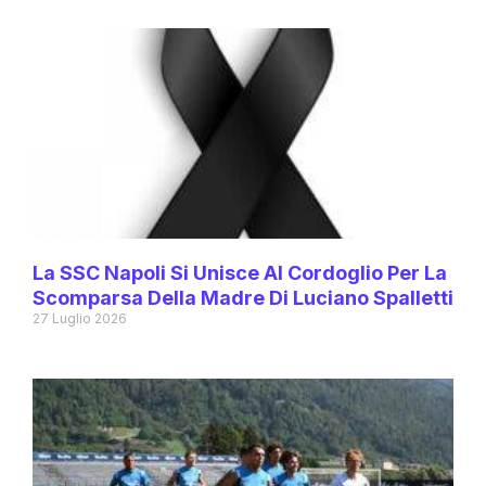
La SSC Napoli Si Unisce Al Cordoglio Per La
Scomparsa Della Madre Di Luciano Spalletti
27 Luglio 2026