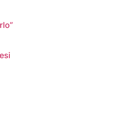
rlo”
esi