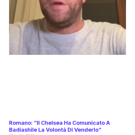
Romano: “Il Chelsea Ha Comunicato A
Badiashile La Volontà Di Venderlo”