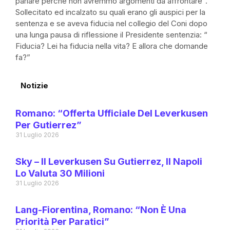
parlare perché non avremmo argomenti da affrontare”.
Sollecitato ed incalzato su quali erano gli auspici per la
sentenza e se aveva fiducia nel collegio del Coni dopo
una lunga pausa di riflessione il Presidente sentenzia: “
Fiducia? Lei ha fiducia nella vita? E allora che domande
fa?”
Notizie
Romano: “Offerta Ufficiale Del Leverkusen
Per Gutierrez”
31 Luglio 2026
Sky – Il Leverkusen Su Gutierrez, Il Napoli
Lo Valuta 30 Milioni
31 Luglio 2026
Lang-Fiorentina, Romano: “Non È Una
Priorità Per Paratici”