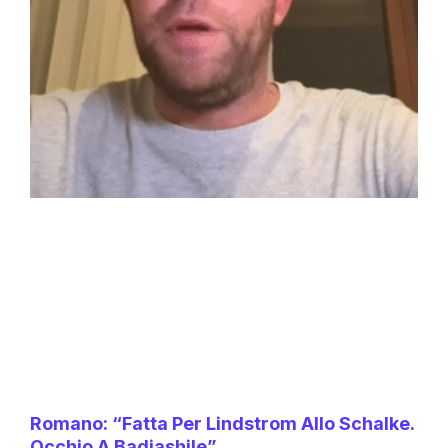
Romano: “Fatta Per Lindstrom Allo Schalke.
Occhio A Badiashile”