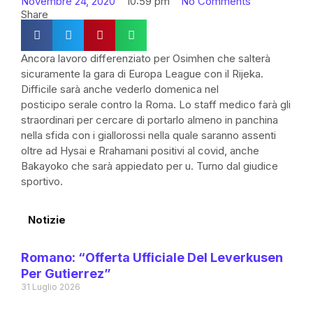
Novembre 24, 2020
10:59 pm
No Comments
Share
Ancora lavoro differenziato per Osimhen che salterà
sicuramente la gara di Europa League con il Rijeka.
Difficile sarà anche vederlo domenica nel
posticipo serale contro la Roma. Lo staff medico farà gli
straordinari per cercare di portarlo almeno in panchina
nella sfida con i giallorossi nella quale saranno assenti
oltre ad Hysai e Rrahamani positivi al covid, anche
Bakayoko che sarà appiedato per u. Turno dal giudice
sportivo.
Notizie
Romano: “Offerta Ufficiale Del Leverkusen
Per Gutierrez”
31 Luglio 2026