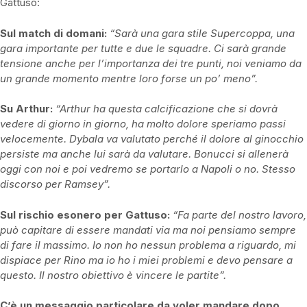
Gattuso:
Sul match di domani:
“Sarà una gara stile Supercoppa, una
gara importante per tutte e due le squadre. Ci sarà grande
tensione anche per l’importanza dei tre punti, noi veniamo da
un grande momento mentre loro forse un po’ meno”.
Su Arthur:
“Arthur ha questa calcificazione che si dovrà
vedere di giorno in giorno, ha molto dolore speriamo passi
velocemente. Dybala va valutato perché il dolore al ginocchio
persiste ma anche lui sarà da valutare. Bonucci si allenerà
oggi con noi e poi vedremo se portarlo a Napoli o no. Stesso
discorso per Ramsey”.
Sul rischio esonero per Gattuso:
“Fa parte del nostro lavoro,
può capitare di essere mandati via ma noi pensiamo sempre
di fare il massimo. Io non ho nessun problema a riguardo, mi
dispiace per Rino ma io ho i miei problemi e devo pensare a
questo. Il nostro obiettivo è vincere le partite”.
C’è un messaggio particolare da voler mandare dopo