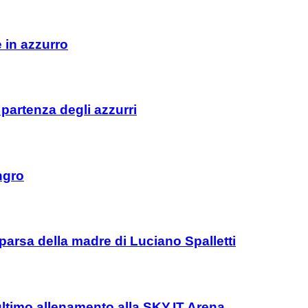
e in azzurro
 partenza degli azzurri
ngro
parsa della madre di Luciano Spalletti
l’ultimo allenamento alla SKY.IT Arena