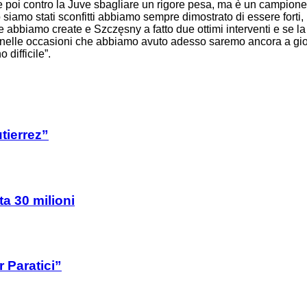
 poi contro la Juve sbagliare un rigore pesa, ma è un campione è
do siamo stati sconfitti abbiamo sempre dimostrato di essere for
e abbiamo create e Szczęsny a fatto due ottimi interventi e se la 
ata nelle occasioni che abbiamo avuto adesso saremo ancora a gi
difficile”.
tierrez”
ta 30 milioni
 Paratici”