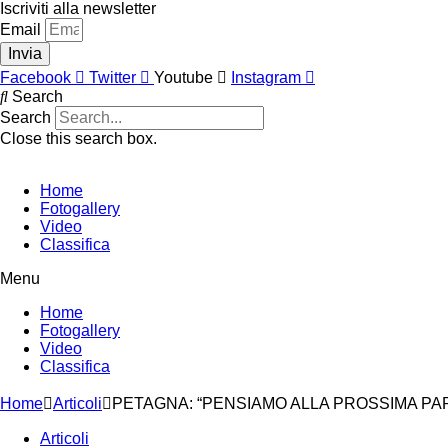
Vai
Iscriviti alla newsletter
al
Email
contenuto
Invia
Facebook
Twitter
Youtube
Instagram
Search
Search
Close this search box.
Home
Fotogallery
Video
Classifica
Menu
Home
Fotogallery
Video
Classifica
Home
Articoli
PETAGNA: “PENSIAMO ALLA PROSSIMA PAR
Articoli