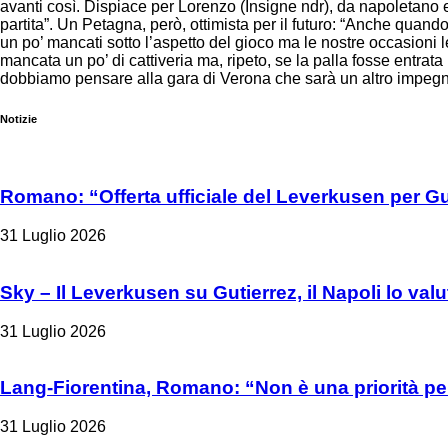
avanti così. Dispiace per Lorenzo (Insigne ndr), da napoletano e
partita”. Un Petagna, però, ottimista per il futuro: “Anche quan
un po’ mancati sotto l’aspetto del gioco ma le nostre occasioni l
mancata un po’ di cattiveria ma, ripeto, se la palla fosse entr
dobbiamo pensare alla gara di Verona che sarà un altro impegno 
Notizie
Romano: “Offerta ufficiale del Leverkusen per Gu
31 Luglio 2026
Sky – Il Leverkusen su Gutierrez, il Napoli lo valu
31 Luglio 2026
Lang-Fiorentina, Romano: “Non è una priorità per
31 Luglio 2026