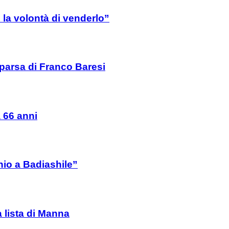
la volontà di venderlo”
mparsa di Franco Baresi
a 66 anni
io a Badiashile”
a lista di Manna