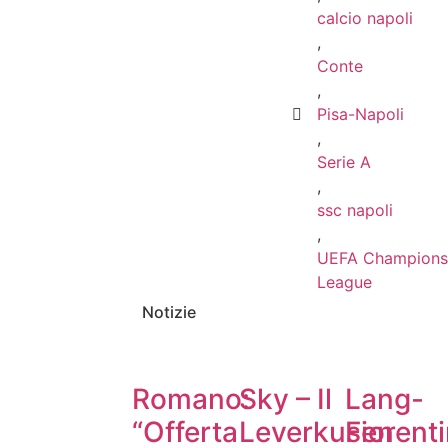
calcio napoli
,
Conte
,
Pisa-Napoli
,
Serie A
,
ssc napoli
,
UEFA Champions
League
Notizie
Romano:
Sky – Il
Lang-
“Offerta
Leverkusen
Fiorenti