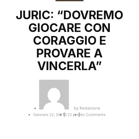
JURIC: “DOVREMO
GIOCARE CON
CORAGGIO E
PROVARE A
VINCERLA”
by
Redazione
Gennaio 22, 2021
5:22 pm
No Comments