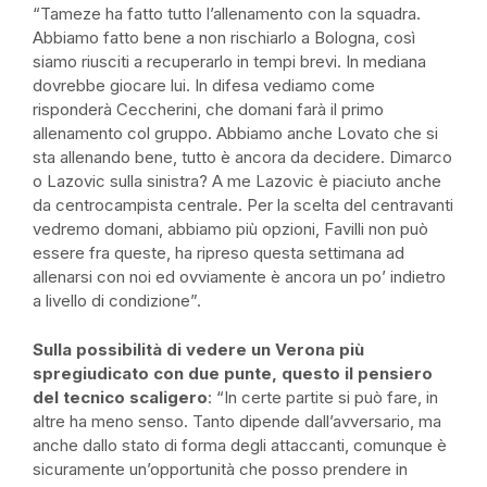
“Tameze ha fatto tutto l’allenamento con la squadra.
Abbiamo fatto bene a non rischiarlo a Bologna, così
siamo riusciti a recuperarlo in tempi brevi. In mediana
dovrebbe giocare lui. In difesa vediamo come
risponderà Ceccherini, che domani farà il primo
allenamento col gruppo. Abbiamo anche Lovato che si
sta allenando bene, tutto è ancora da decidere. Dimarco
o Lazovic sulla sinistra? A me Lazovic è piaciuto anche
da centrocampista centrale. Per la scelta del centravanti
vedremo domani, abbiamo più opzioni, Favilli non può
essere fra queste, ha ripreso questa settimana ad
allenarsi con noi ed ovviamente è ancora un po’ indietro
a livello di condizione”.
Sulla possibilità di vedere un Verona più
spregiudicato con due punte, questo il pensiero
del tecnico scaligero
: “In certe partite si può fare, in
altre ha meno senso. Tanto dipende dall’avversario, ma
anche dallo stato di forma degli attaccanti, comunque è
sicuramente un’opportunità che posso prendere in