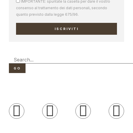
IMPORTANTE: spuntate la casella per dare il vostro
consenso al trattamento dei dati personali, secondo
quanto previsto dalla legge 675/96.
ISCRIVITI
GO